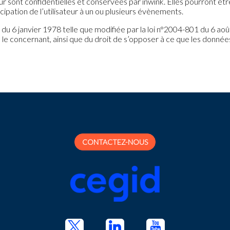
ur sont confidentielles et conservées par inwink. Elles pourront ê
icipation de l’utilisateur à un ou plusieurs évènements.
 6 janvier 1978 telle que modifiée par la loi n°2004-801 du 6 août 20
 le concernant, ainsi que du droit de s’opposer à ce que les donnée
CONTACTEZ-NOUS