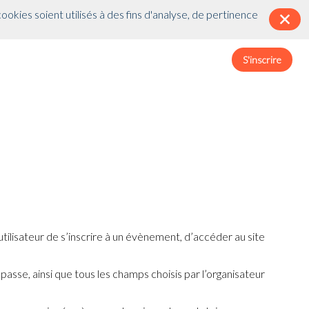
wink.tracking || {}; inwink.tracking.trackers =
okies soient utilisés à des fins d'analyse, de pertinence
r\n function initMunchkin() {\r\n if(didInit === false) {\r\n didInit =
sync = true;\r\n s.src = '//munchkin.marketo.net/munchkin.js';\r\n
\r\n s.onload = initMunchkin;\r\n
tion, label){} }); if (inwink.trackingStatus)
S'inscrire
ilisateur de s’inscrire à un évènement, d’accéder au site
passe, ainsi que tous les champs choisis par l’organisateur