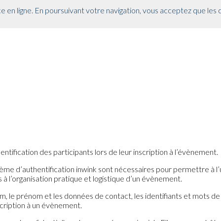
wink = global.inwink || {}; global.inwink = inwink; inwink.tracking = in
e en ligne. En poursuivant votre navigation, vous acceptez que les co
 id : "mytracker", innerContent : '(function() {\r\n var didInit = false;\
ment.createElement('script');\r\n s.type = 'text/javascript';\r\n s.a
te' || this.readyState == 'loaded') {\r\n initMunchkin();\r\n }\r\n };
, trackPage: function(location){}, trackAction: function(category, ac
entification des participants lors de leur inscription à l’évènement.
me d’authentification inwink sont nécessaires pour permettre à l’ut
 à l’organisation pratique et logistique d’un évènement.
m, le prénom et les données de contact, les identifiants et mots de 
scription à un évènement.