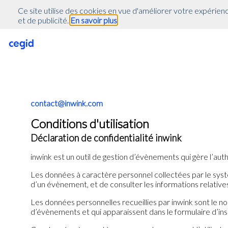
(function(global){ console.info("registering Marketo munchkin"); var in
Ce site utilise des cookies en vue d'améliorer votre expérienc
inwink.tracking.trackers || []; inwink.tracking.trackers.push({ script: {
et de publicité.
En savoir plus
true;\r\n Munchkin.init('818-MJH-876');\r\n }\r\n }\r\n var s = docu
s.onreadystatechange = function() {\r\n if (this.readyState == 'comple
document.getElementsByTagName('head')[0].appendChild(s);\r\n})();' }
inwink.trackingStatus(); })(this);
contact@inwink.com
Conditions d'utilisation
Déclaration de confidentialité inwink
inwink est un outil de gestion d’évènements qui gère l’auth
Les données à caractère personnel collectées par le systè
d’un évènement, et de consulter les informations relatives
Les données personnelles recueillies par inwink sont le no
d’évènements et qui apparaissent dans le formulaire d’in