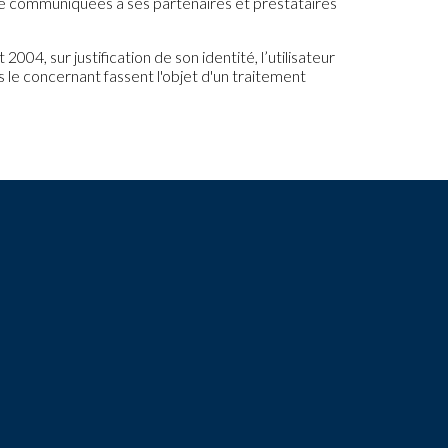
tre communiquées à ses partenaires et prestataires
04, sur justification de son identité, l’utilisateur
s le concernant fassent l'objet d'un traitement