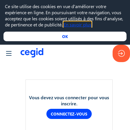
Ce site utilise des cookies en vue d'améliorer votre
expérience en ligne. En poursuivant votre navigation, vous
acceptez que les cookies soient utilisés à des fins d'analyse,
de pertinence et de publicité.
En savoir plus
OK
30
Vous devez vous connecter pour vous
sept.
inscrire.
2024
—
CONNECTEZ-VOUS
10:00
-