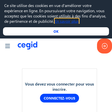
Ce site utilise des cookies en vue d'améliorer votre
expérience en ligne. En poursuivant votre navigation, vous
acceptez que les cookies soient utilisés à des fins d'analyse,
de pertinence et de publicité.
En savoir plus
OK
15
Vous devez vous connecter pour vous
juin
inscrire.
2023
—
CONNECTEZ-VOUS
10:00
-