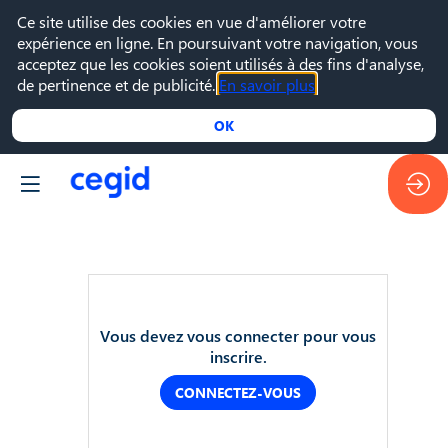
Ce site utilise des cookies en vue d'améliorer votre
expérience en ligne. En poursuivant votre navigation, vous
acceptez que les cookies soient utilisés à des fins d'analyse,
de pertinence et de publicité.
En savoir plus
OK
9
Vous devez vous connecter pour vous
oct.
inscrire.
2024
—
CONNECTEZ-VOUS
16:00
-