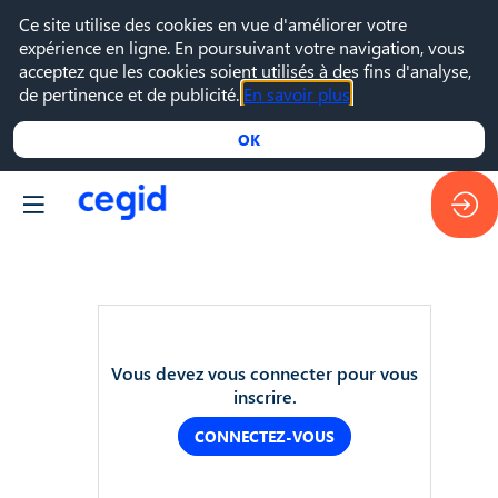
Ce site utilise des cookies en vue d'améliorer votre
expérience en ligne. En poursuivant votre navigation, vous
acceptez que les cookies soient utilisés à des fins d'analyse,
de pertinence et de publicité.
En savoir plus
OK
25
Vous devez vous connecter pour vous
avr.
inscrire.
2023
—
CONNECTEZ-VOUS
16:00
-