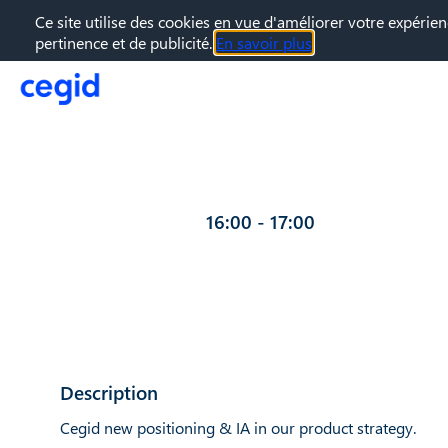
Ce site utilise des cookies en vue d'améliorer votre expérien
pertinence et de publicité.
En savoir plus
24 sept. 2024
—
16:00
-
17:00
Description
Cegid new positioning & IA in our product strategy.