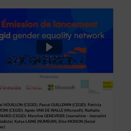
L'émission intégrale ES
al
HOUILLON
(
CEGID
)
Pascal
GUILLEMIN
(
CEGID
)
Patricia
TONI
(
CEGID
)
Agnès
VAN DE WALLE
(
Microsoft
)
Nathalie
INARD
(
CEGID
)
Maryline
GENEVRIER
(
Journaliste - Journalist
iodista
)
Katya
LAINE
(
NUMEUM
)
Elise
MOISON
(
Social
der
)