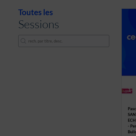
Toutes les
Sessions
1- 
Pasc
SAN
ECH
- Pe
Buil