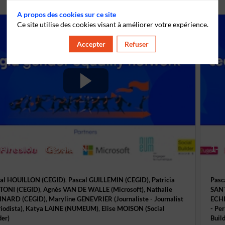
A propos des cookies sur ce site
Ce site utilise des cookies visant à améliorer votre expérience.
Accepter
Refuser
L'émission intégrale EN
1- 
al
HOUILLON
(
CEGID
)
Pascal
GUILLEMIN
(
CEGID
)
Patricia
Pasc
TONI
(
CEGID
)
Agnès
VAN DE WALLE
(
Microsoft
)
Nathalie
SAN
INARD
(
CEGID
)
Maryline
GENEVRIER
(
Journaliste - Journalist
ECH
riodista
)
Katya
LAINE
(
NUMEUM
)
Elise
MOISON
(
Social
- Per
der
)
Buil