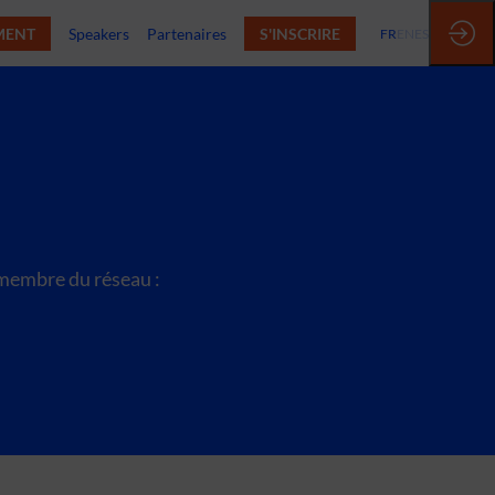
MENT
Speakers
Partenaires
S'INSCRIRE
FR
EN
ES
r membre du réseau :