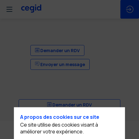
Demander un RDV
Envoyer un message
Demander un RDV
Envoyer un message
A propos des cookies sur ce site
Ce site utilise des cookies visant à
Description
améliorer votre expérience.