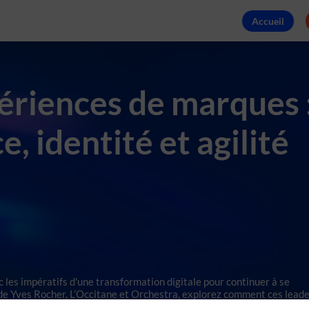
Accueil
périences de marques 
e, identité et agilité
c les impératifs d'une transformation digitale pour continuer à se
e de Yves Rocher, L’Occitane et Orchestra, explorez comment ces lead
le internationale tout en préservant l'authenticité de leur relation