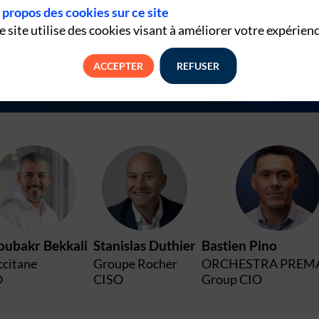
 propos des cookies sur ce site
her, L’Occitane et Orchestra, explorez comment ces leaders mondiaux
e site utilise des cookies visant à améliorer votre expérienc
tionale tout en préservant l'authenticité de leur relation client.
ACCEPTER
REFUSER
AB
SD
BP
oubakr
Bekkali
Stanislas
Duthier
Bastien
Pino
ccitane
Groupe Rocher
ORCHESTRA PRE
O
CISO
Group CIO