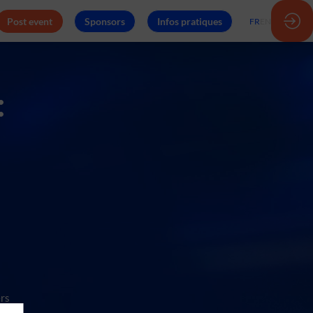
Post event
Sponsors
Infos pratiques
FR
EN
:
ers