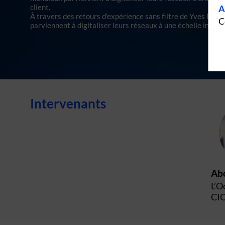
client.
A
À travers des retours d'expérience sans filtre de Yves Roc
C
parviennent à digitaliser leurs réseaux à une échelle interna
Intervenants
Ab
L’O
CI