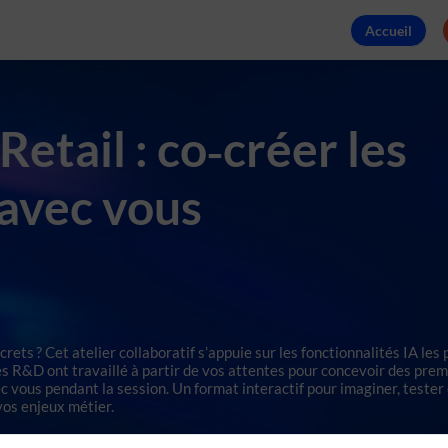
Accueil
etail : co‑créer les
avec vous
ncrets ? Cet atelier collaboratif s’appuie sur les fonctionnalités IA les 
 R&D ont travaillé à partir de vos attentes pour concevoir des prem
ec vous pendant la session. Un format interactif pour imaginer, tester
vos enjeux métier.