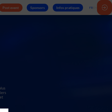
Post event
Sponsors
Infos pratiques
FR
EN
plus
iers
 et