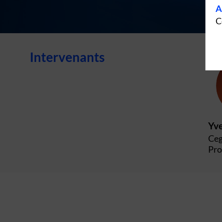
A
C
Intervenants
Yve
Ceg
Pro