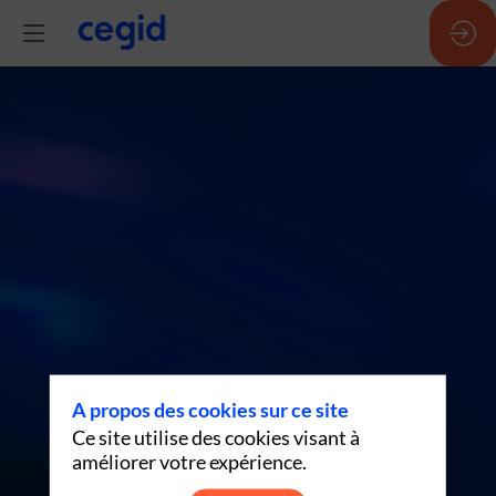
IA
in
action
(FR)
-
A propos des cookies sur ce site
Ce site utilise des cookies visant à
13h56
améliorer votre expérience.