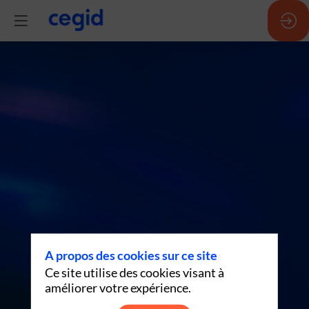
IA
in
action
(EN)
-
A propos des cookies sur ce site
Ce site utilise des cookies visant à
17h42
améliorer votre expérience.