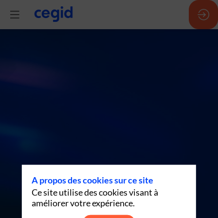
IA
in
action
(FR)
-
A propos des cookies sur ce site
Ce site utilise des cookies visant à
17h21
améliorer votre expérience.