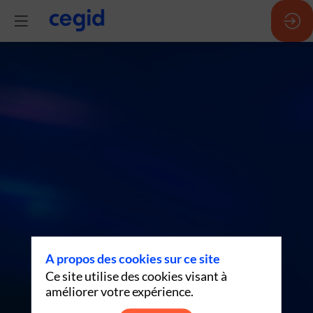
IA
in
action
(EN)
-
A propos des cookies sur ce site
Ce site utilise des cookies visant à
13h07
améliorer votre expérience.