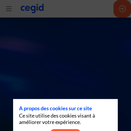
IA
in
action
(EN)
-
A propos des cookies sur ce site
Ce site utilise des cookies visant à
17h35
améliorer votre expérience.