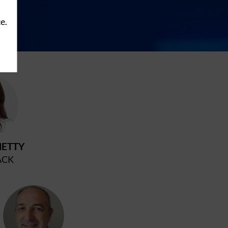
e.
C
ETTY
ACK
PM