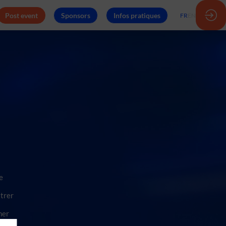
Post event
Sponsors
Infos pratiques
FR
EN
e
strer
her