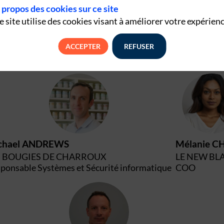
 propos des cookies sur ce site
e site utilise des cookies visant à améliorer votre expérienc
ACCEPTER
REFUSER
MA
M
chael
ANDREWS
Mélanie
CH
S BOUGIES DE CHARROUX
LE NEW BL
ponsable Systèmes et Sécurité informatique
COO
AC