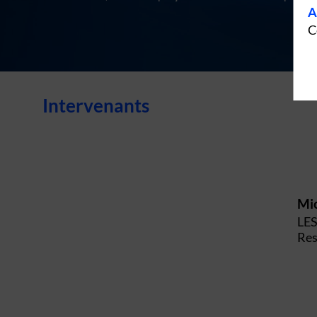
A
C
Intervenants
Mi
LE
Res