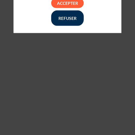
Il manque du contenu : rafraichissez votre navigateur
ACCEPTER
REFUSER