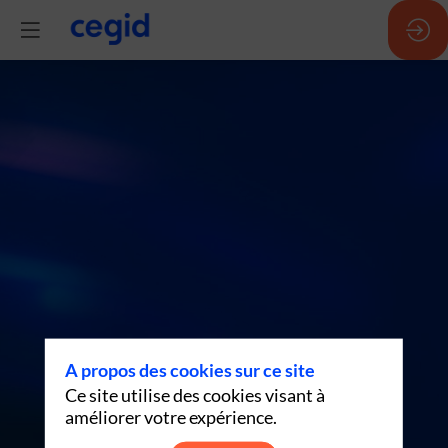
IA
in
action
(FR)
-
A propos des cookies sur ce site
Ce site utilise des cookies visant à
15h22
améliorer votre expérience.