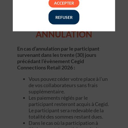
Votre code client Cegid pourra être demandé lors de votre
ACCEPTER
inscription.
REFUSER
Les inscriptions sont terminées
ANNULATION
En cas d’annulation par le participant
survenant dans les trente (30) jours
précédant l’évènement Cegid
Connections Retail 2026 :
Vous pouvez céder votre place à l'un
de vos collaborateurs sans frais
supplémentaire.
Les paiements réglés par le
participant resteront acquis à Cegid.
Le participant sera redevable de la
totalité des sommes restant dues.
Dans le cas où la participation à