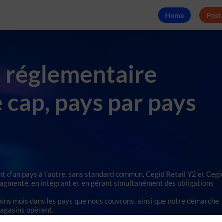
Home
Post
 réglementaire
e cap, pays par pays
ent d’un pays à l’autre, sans standard commun. Cegid Retail Y2 et Cegi
ragmenté, en intégrant et en gérant simultanément des obligations
ains mois dans les pays que nous couvrons, ainsi que notre démarche
magasins opèrent.
rections internationales.