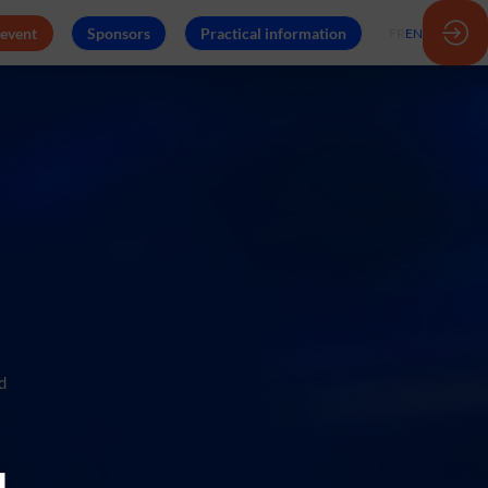
 event
Sponsors
Practical information
FR
EN
d