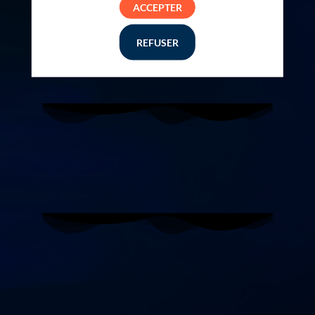
clients.
ACCEPTER
REFUSER