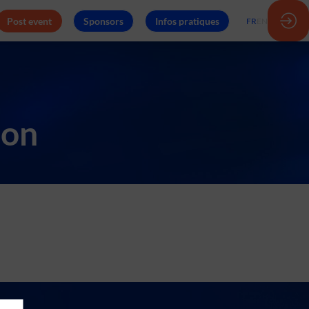
Post event
Sponsors
Infos pratiques
FR
EN
ion