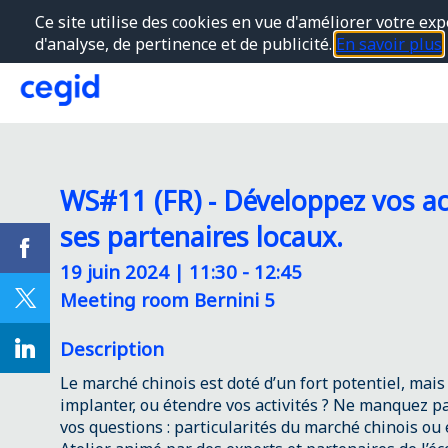
Ce site utilise des cookies en vue d'améliorer votre exp
d'analyse, de pertinence et de publicité.
En savoir plus
WS#11 (FR) - Développez vos act
ses partenaires locaux.
19 juin 2024
|
11:30
-
12:45
Meeting room Bernini 5
Description
Le marché chinois est doté d’un fort potentiel, mai
implanter, ou étendre vos activités ? Ne manquez pa
vos questions : particularités du marché chinois ou