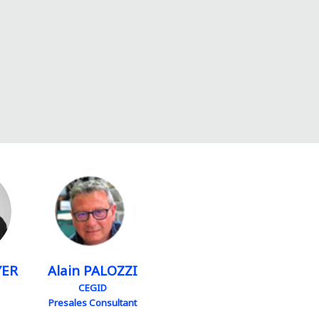
AP
YER
Alain
PALOZZI
CEGID
Presales Consultant