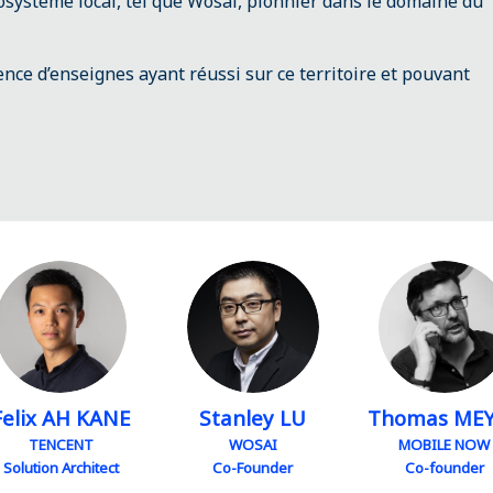
cosystème local, tel que Wosai, pionnier dans le domaine du
ence d’enseignes ayant réussi sur ce territoire et pouvant
FAK
SL
TM
elix
AH KANE
Stanley
LU
Thomas
ME
TENCENT
WOSAI
MOBILE NOW
Solution Architect
Co-Founder
Co-founder