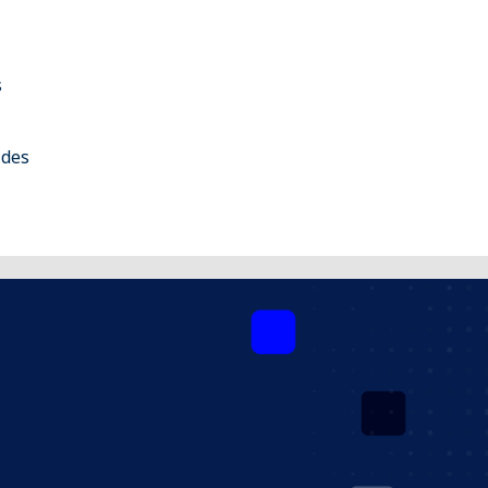
s
 des