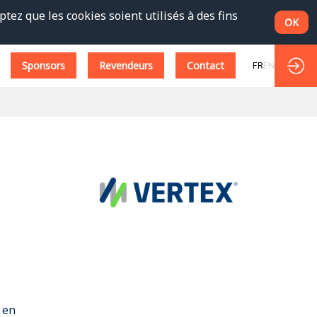
tez que les cookies soient utilisés à des fins
OK
Sponsors
Revendeurs
Contact
FR
EN
 en