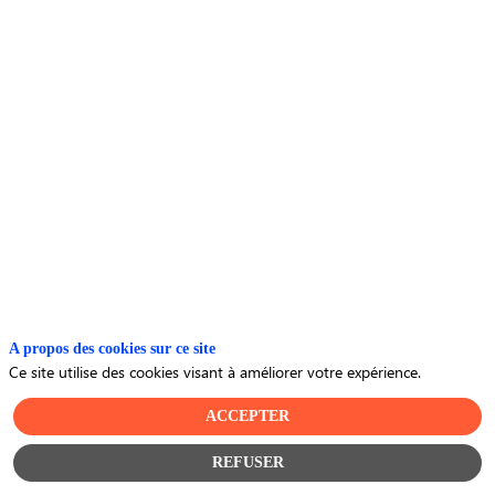
offrez
un
bilan
de
santé
A propos des cookies sur ce site
mensuel
Ce site utilise des cookies visant à améliorer votre expérience.
ACCEPTER
à
REFUSER