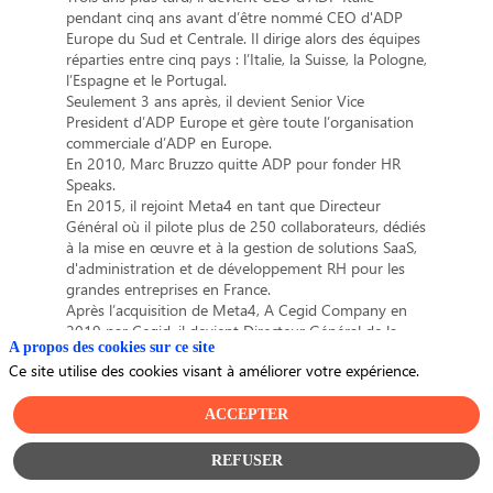
pendant cinq ans avant d’être nommé CEO d'ADP
Europe du Sud et Centrale. Il dirige alors des équipes
réparties entre cinq pays : l’Italie, la Suisse, la Pologne,
l’Espagne et le Portugal.
Seulement 3 ans après, il devient Senior Vice
President d’ADP Europe et gère toute l’organisation
commerciale d’ADP en Europe.
En 2010, Marc Bruzzo quitte ADP pour fonder HR
Speaks.
En 2015, il rejoint Meta4 en tant que Directeur
Général où il pilote plus de 250 collaborateurs, dédiés
à la mise en œuvre et à la gestion de solutions SaaS,
d'administration et de développement RH pour les
grandes entreprises en France.
Après l’acquisition de Meta4, A Cegid Company en
2019 par Cegid, il devient Directeur Général de la
A propos des cookies sur ce site
Business Unit HCM France.
Ce site utilise des cookies visant à améliorer votre expérience.
En janvier 2021, il est nommé Directeur de la
Business Unit HCM de Cegid en France et à
l’international.
ACCEPTER
REFUSER