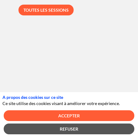
TOUTES LES SESSIONS
C
C
F
2
P
A propos des cookies sur ce site
Ce site utilise des cookies visant à améliorer votre expérience.
ACCEPTER
REFUSER