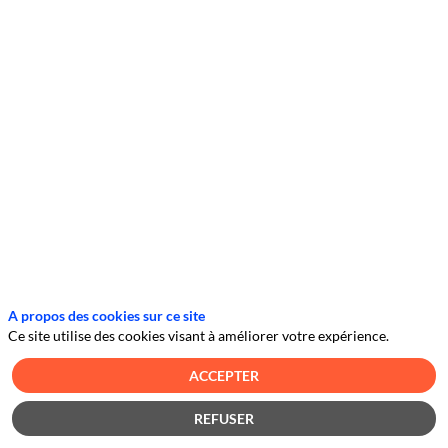
solution
intuitive
et
fiable
pour
gagner
du
temps
dans
vos
processus
opérationnels.
Vous
gérez
votre
référentiel
de
A propos des cookies sur ce site
tiers
Ce site utilise des cookies visant à améliorer votre expérience.
digitalisé,
centralisez
ACCEPTER
et
personnalisez
la
REFUSER
collecte