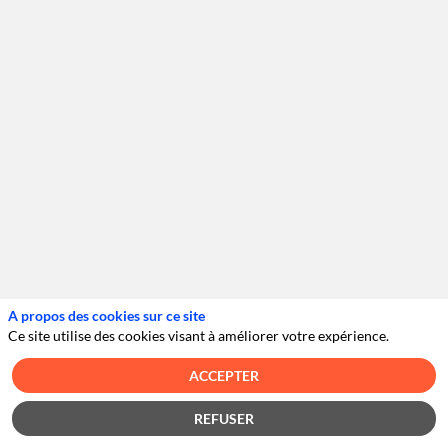
de
la
paie
un
levier
stratégique
A propos des cookies sur ce site
Ce site utilise des cookies visant à améliorer votre expérience.
plutôt
ACCEPTER
qu’un
REFUSER