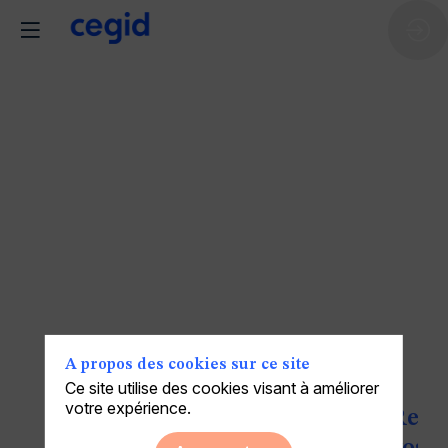
Inscription au
Cegid
Connections
Enterprise
2026
A propos des cookies sur ce site
Ce site utilise des cookies visant à améliorer
votre expérience.
Rens