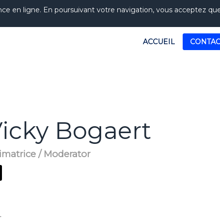
nce en ligne. En poursuivant votre navigation, vous acceptez que l
ACCUEIL
CONTAC
icky
Bogaert
imatrice / Moderator
.