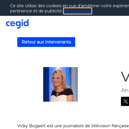
Ce site utilise des cookies en vue d'améliorer votre expérie
pertinence et de publicité.
En savoir plus
Retour aux Intervenants
V
VB
An
Vicky Bogaert est une journaliste de télévision française