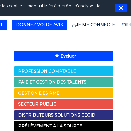
es cookies soient utilisés à des fins d'analyse, de
T
DONNEZ VOTRE AVIS
JE ME CONNECTE
FR
EN
Evaluer
PROFESSION COMPTABLE
PAIE ET GESTION DES TALENTS
GESTION DES PME
SECTEUR PUBLIC
DISTRIBUTEURS SOLUTIONS CEGID
PRÉLÈVEMENT À LA SOURCE