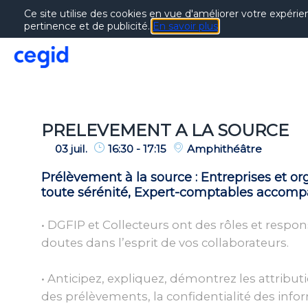
Ce site utilise des cookies en vue d'améliorer votre expérie
pertinence et de publicité.
En savoir plus
PRELEVEMENT A LA SOURCE
03 juil.
16:30
-
17:15
Amphithéâtre
Prélèvement à la source : Entreprises et o
toute sérénité, Expert-comptables accomp
• DGFIP et Collecteurs ont des rôles et respon
doutes dans l’esprit de vos collaborateurs.
• Anticipez, expliquez, démontrez les attribution
des prélèvements, la confidentialité des infor