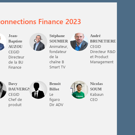
connections Finance 2023
Jean-
Stéphane
André
A
SS
AB
Baptiste
SOUMIER
BRUNETIERE
Animateur,
CEGID
AUZOU
fondateur
Directeur R&D
CEGID
de la
et Product
Directeur
chaîne B
Management
de la BU
Smart TV
Finance
Davy
Benoit
Nicolas
D
BB
NS
DAUVERGNE
Billot
SOUM
CEGID
Le
Kabaun
Chef de
figaro
CEO
produit
Dir ADV