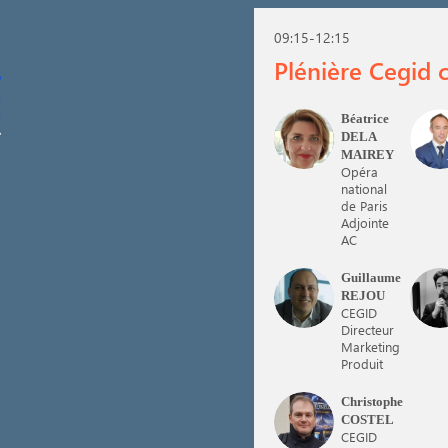
09:15
-
12:15
Plénière Cegid 
Béatrice
BDM
J
DELA
MAIREY
Opéra
national
de Paris
Adjointe
AC
Guillaume
GR
D
REJOU
CEGID
Directeur
Marketing
Produit
Christophe
CC
COSTEL
CEGID