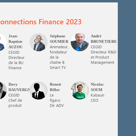
connections Finance 2023
Jean-
Stéphane
André
A
SS
AB
Baptiste
SOUMIER
BRUNETIERE
Animateur,
CEGID
AUZOU
fondateur
Directeur R&D
CEGID
de la
et Product
Directeur
chaîne B
Management
de la BU
Smart TV
Finance
Davy
Benoit
Nicolas
D
BB
NS
DAUVERGNE
Billot
SOUM
CEGID
Le
Kabaun
Chef de
figaro
CEO
produit
Dir ADV