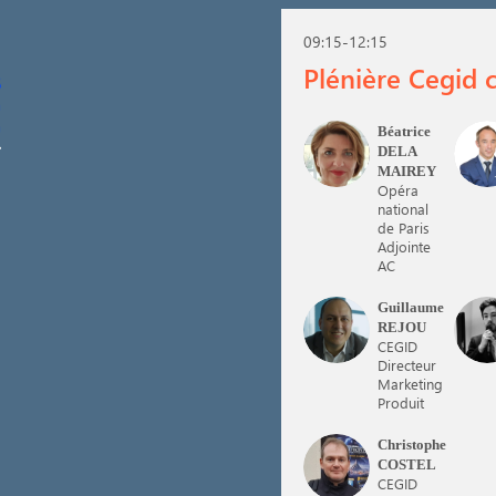
09:15
-
12:15
Plénière Cegid 
Béatrice
BDM
J
DELA
MAIREY
Opéra
national
de Paris
Adjointe
AC
Guillaume
GR
D
REJOU
CEGID
Directeur
Marketing
Produit
Christophe
CC
COSTEL
CEGID